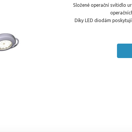
Složené operační svítidlo u
operačníc
Díky LED diodám poskytují s