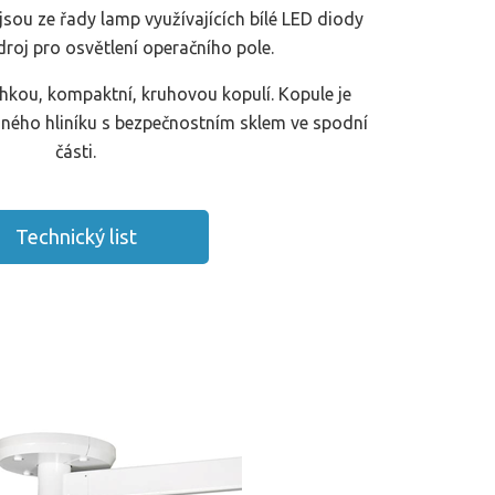
sou ze řady lamp využívajících bílé LED diody
droj pro osvětlení operačního pole.
ehkou, kompaktní, kruhovou kopulí. Kopule je
ného hliníku s bezpečnostním sklem ve spodní
části.
Technický list