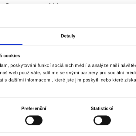
alitou a cenou operačních
ivatele. Kulatý tvar kopule
dezinfekci.
Detaily
á cookies
klam, poskytování funkcí sociálních médií a analýze naší návšt
 náš web používáte, sdílíme se svými partnery pro sociální média
 s dalšími informacemi, které jste jim poskytli nebo které získa
Operační lampy řady SOLIS 
Preferenční
Statistické
osvětlení při diagnos