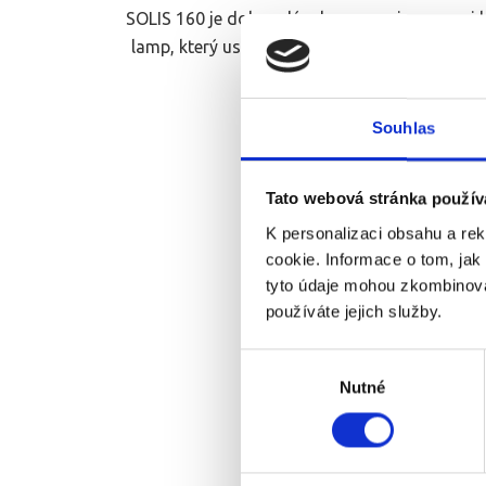
SOLIS 160 je dokonalým kompromisem mezi kv
lamp, který uspokojí i toho nejnáročnějšího už
umožňuje přesnou povrchovou 
Souhlas
Tato webová stránka použív
K personalizaci obsahu a re
cookie. Informace o tom, jak
tyto údaje mohou zkombinovat
používáte jejich služby.
Výběr
Nutné
souhlasu