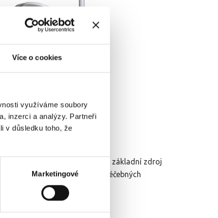
Více o cookies
ěvnosti využíváme soubory
, inzerci a analýzy. Partneři
SOLIS 60
li v důsledku toho, že
60 jsou určeny pro použití jako základní zdroj
Marketingové
tice a výkonech v lékařských a léčebných
místnostech.