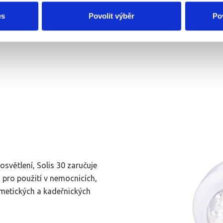
es
Povolit výběr
Po
osvětlení, Solis 30 zaručuje
 pro použití v nemocnicích,
osmetických a kadeřnických