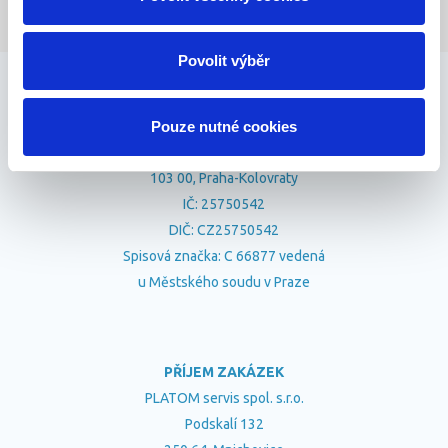
Povolit výběr
SÍDLO FIRMY
Pouze nutné cookies
PLATOM servis, spol. s.r.o
Nad Parkánem 235/19
103 00, Praha-Kolovraty
IČ: 25750542
DIČ: CZ25750542
Spisová značka: C 66877 vedená
u Městského soudu v Praze
PŘÍJEM ZAKÁZEK
PLATOM servis spol. s.r.o.
Podskalí 132