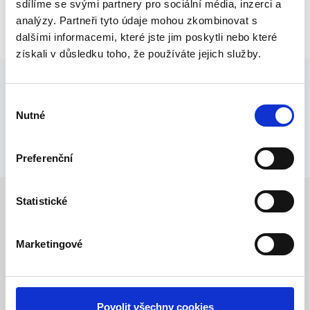
sdílíme se svými partnery pro sociální média, inzerci a
analýzy. Partneři tyto údaje mohou zkombinovat s
dalšími informacemi, které jste jim poskytli nebo které
získali v důsledku toho, že používáte jejich služby.
Nabízíme záruční a pozáruční servis výše
Výběr
Nutné
souhlasu
uvedených přístrojů.
Preferenční
Statistické
Nenašli jste, co jste hledali?
Marketingové
Kontaktujte nás
Povolit všechny cookies