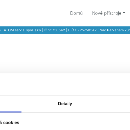
Domů
Nové přístroje
PLATOM servis, spol. s.r.o | IČ 25750542 | DIČ CZ25750542 | Nad Parkánem 23
Detaily
á cookies